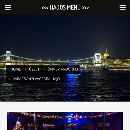
<<< HAJÓS MENÜ >>>
HOME
ÜZLET
ÜNNEPI PROGRAM
KARÁCSONYI VACSORA HAJÓ