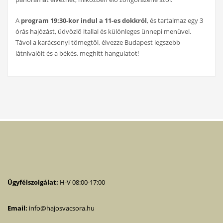
A
program 19:30-kor indul a 11-es dokkról
, és tartalmaz egy 3
órás hajózást, üdvözlő itallal és különleges ünnepi menüvel.
Távol a karácsonyi tömegtől, élvezze Budapest legszebb
látnivalóit és a békés, meghitt hangulatot!
Ügyfélszolgálat:
H-V 08:00-17:00
Email:
info@hajosvacsora.hu