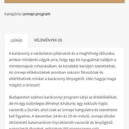
Kategória:
ünnepi program
VÉLEMÉNYEK (0)
LEÍRÁS
A karácsony a varázslatos pillanatok és a meghittség időszaka,
amikor mindenki vágyik arra, hogy egy kis nyugalmat találjon a
mindennapok rohanásában, és közelebb kerüljön szeretteihez.
Az ünnepi előkészületek azonban sokszor fárasztóak és
eltéríthetnek minket a karácsony lényegéről. Idén hagyja maga
mögött a stresszt!
Budapesten számos karácsonyi program várja az érdeklődőket,
de mi egy különleges élményt kínálunk: egy exkluzív hajós
vacsorát a Dunán, ahol csak az ünnepi hangulatra és szeretteire
kell figyelnie. A december 24-én és 25-én induló, ünnepi díszbe
öltöztetett katamaránon ínycsiklandó vacsorát és lenyűgöző
panorámát élvezhet, miközben élő zongorazene szól.