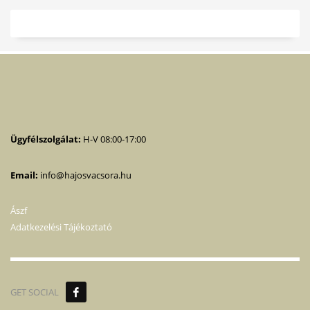
Ügyfélszolgálat:
H-V 08:00-17:00
Email:
info@hajosvacsora.hu
Ászf
Adatkezelési Tájékoztató
GET SOCIAL